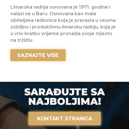
Limarska radnja osnovana je 1971. godine i
nalazi se u Baru. Osnovana kao mala
obiteljska radionica koja je prerasla u veoma
ozbiljnu i produktivnu limarsku radnju, koja je
u vrlo kratko vrijeme pronašla svoje mjesto
na tržištu.
SAZNAJTE VIŠE
SARAĐUJTE SA
NAJBOLJIMA!
KONTAKT STRANICA