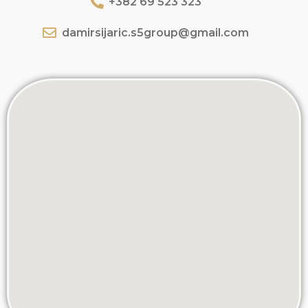
+382 69 523 323
damirsijaric.s5group@gmail.com